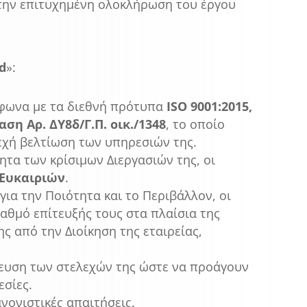
 την επιτυχημένη ολοκλήρωση του έργου
d
»:
μφωνα με τα διεθνή πρότυπα
ISO 9001:2015,
ση Αρ. ΔΥ8δ/Γ.Π. οικ./1348
, το οποίο
εχή βελτίωση των υπηρεσιών της.
ητα των κρίσιμων Διεργασιών της, οι
 Ευκαιριών
.
για την Ποιότητα και το Περιβάλλον, οι
βαθμό επίτευξής τους στα πλαίσια της
 από την Διοίκηση της εταιρείας,
δευση των στελεχών της ώστε να προάγουν
εσίες.
ανονιστικές απαιτήσεις.