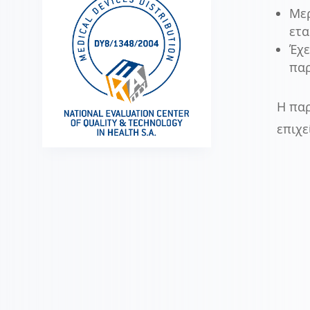
Μερ
ετα
Έχε
πα
Η παρ
επιχε