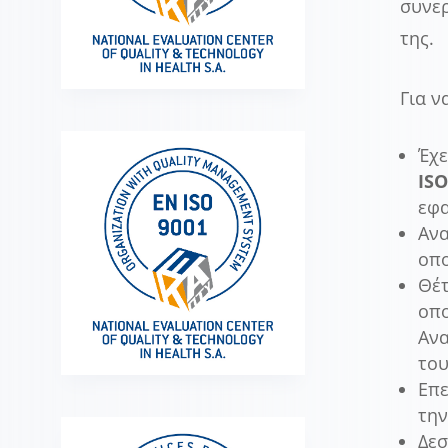
συνερ
της.
Για ν
Έχε
ISO
εφα
Ανα
οπ
Θέτ
οπο
Ανα
του
Επε
την
Δεσ