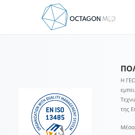
ΠΟ
H ΓΕΩ
εμπει
Τεχνι
της Ε
Μέσα