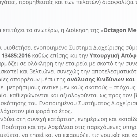
γάτες, προμηθευτές και των πελατών) διασφαλίζει
α επιτύχει τα ανωτέρω, η Διοίκηση της «
Octagon
Me
ι υιοθετήσει ενοποιημένο Σύστημα Διαχείρισης σύ
 13485:2016
καθώς επίσης και την
Υπουργική Απόφα
ρμόζει σε ολόκληρη την εταιρεία με σκοπό την συν
σκοπεί και βελτιώνει συνεχώς την αποτελεσματικότ
οίες απορρέουν μέσω της
ανάλυσης Κινδύνων και
ει μετρήσιμους αντικειμενικούς σκοπούς – στόχους 
ίοι καθιερώνονται και αξιολογούνται ως προς τον 
σκόπησης του Ενοποιημένου Συστήματος Διαχείρισης
λάχιστον μία φορά το έτος.
νδύει στη συνεχή κατάρτιση, ενημέρωση και εκπαί
 Ποιότητα και την Ασφάλεια στις παρεχόμενες υπηρ
μεύεται να τηρεί και να εφαρμόζει τις νομικές και κ